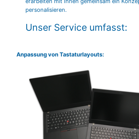
erarbeiten mit Ihnen gemeinsam ein Konze
personalisieren.
Unser Service umfasst:
Anpassung von Tastaturlayouts: