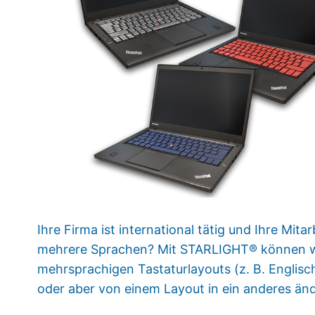
Ihre Firma ist international tätig und Ihre Mit
mehrere Sprachen? Mit STARLIGHT® können wir
mehrsprachigen Tastaturlayouts (z. B. Englis
oder aber von einem Layout in ein anderes än