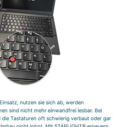
Einsatz, nutzen sie sich ab, werden
en sind nicht mehr einwandfrei lesbar. Bei
ie Tastaturen oft schwierig verbaut oder gar
n Umbau nicht lohnt. Mit STARLIGHT® erneuern